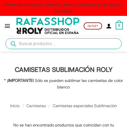
Áreas afectadas por incendios, zonas y restricciones de acceso
Descartar
Saltar
al
0
OUTLET
contenido
Búsqueda
de
productos
CAMISETAS SUBLIMACIÓN ROLY
*
¡IMPORTANTE!
Sólo se pueden sublimar las camisetas de color
blanco
Inicio
/
Camisetas
/
Camisetas especiales Sublimación
No se han encontrado productos que coincidan con tu