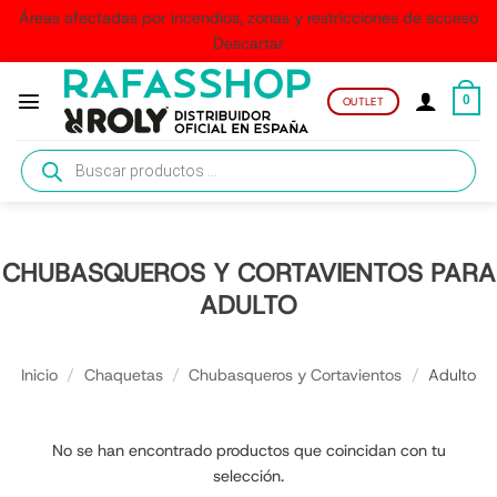
Áreas afectadas por incendios, zonas y restricciones de acceso
Descartar
Saltar
al
0
OUTLET
contenido
Búsqueda
de
productos
CHUBASQUEROS Y CORTAVIENTOS PARA
ADULTO
Inicio
/
Chaquetas
/
Chubasqueros y Cortavientos
/
Adulto
No se han encontrado productos que coincidan con tu
selección.