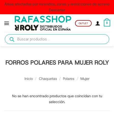
Áreas afectadas por incendios, zonas y restricciones de acceso
Descartar
Saltar
al
0
OUTLET
contenido
Búsqueda
de
productos
FORROS POLARES PARA MUJER ROLY
Inicio
/
Chaquetas
/
Polares
/
Mujer
No se han encontrado productos que coincidan con tu
selección.