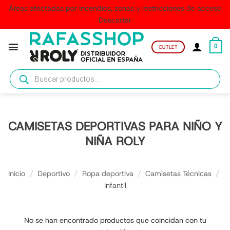
Áreas afectadas por incendios, zonas y restricciones de acceso
Descartar
Saltar
al
0
OUTLET
contenido
Búsqueda
de
productos
CAMISETAS DEPORTIVAS PARA NIÑO Y
NIÑA ROLY
Inicio
/
Deportivo
/
Ropa deportiva
/
Camisetas Técnicas
/
Infantil
No se han encontrado productos que coincidan con tu