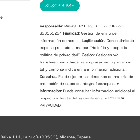
te
Responsable
: RAFAS TEXTILES, S.L. con CIF núm.
B53151254
Finalidad:
Gestión de envío de
información comercial.
Legitimación:
Consentimiento
expreso prestado al marcar “He leído y acepto la
política de privacidad”.
Cesión:
Cesiones y/o
transferencias a terceras empresas y/o organismos
tal y como se indica en la información adicional.
Derechos:
Puede ejercer sus derechos en materia de
protección de datos en info@rafasshop.es.
+
Información:
Puede consultar información adicional al
respecto a través del siguiente enlace
POLITICA
PRIVACIDAD.
 Baixa 114, La Nucía (03530), Alicante, España