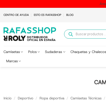
Áre
Saltar
CENTRO DE AYUDA
ESTO ES RAFASSHOP
BLOG
al
contenido
Búsqueda
de
productos
Camisetas
Polos
Sudaderas
Chaquetas y Chaleco
Marcas
CAM
Inicio
/
Deportivo
/
Ropa deportiva
/
Camisetas Técnicas
/