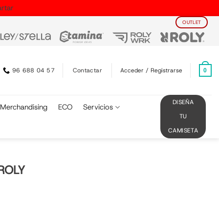
rtar
OUTLET
Contactar
96 688 04 57
Acceder / Registrarse
0
DISEÑA
Merchandising
ECO
Servicios
TU
CAMISETA
ROLY