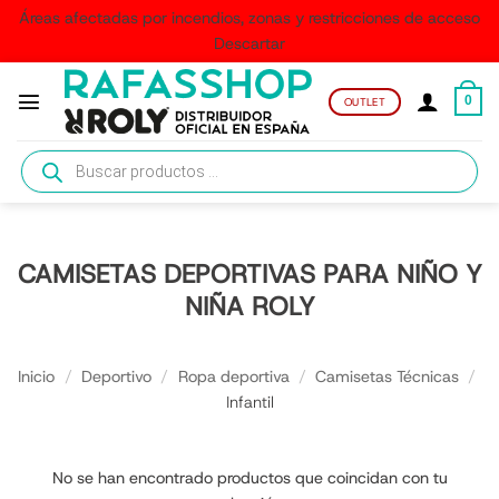
Áreas afectadas por incendios, zonas y restricciones de acceso
Descartar
Saltar
al
0
OUTLET
contenido
Búsqueda
de
productos
CAMISETAS DEPORTIVAS PARA NIÑO Y
NIÑA ROLY
Inicio
/
Deportivo
/
Ropa deportiva
/
Camisetas Técnicas
/
Infantil
No se han encontrado productos que coincidan con tu