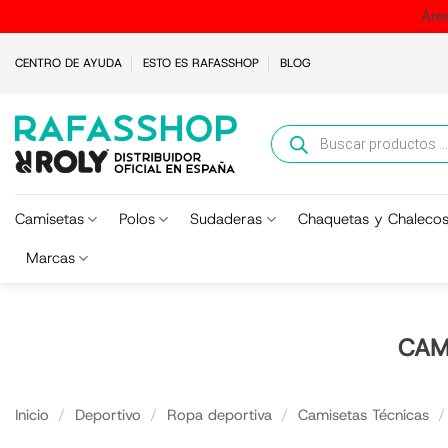
Áre
Saltar
CENTRO DE AYUDA
ESTO ES RAFASSHOP
BLOG
al
contenido
Búsqueda
de
productos
Camisetas
Polos
Sudaderas
Chaquetas y Chaleco
Marcas
CAM
Inicio
/
Deportivo
/
Ropa deportiva
/
Camisetas Técnicas
/