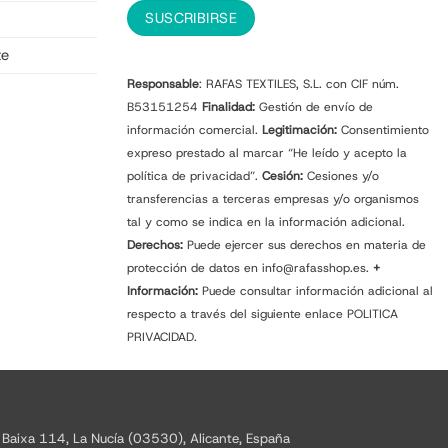
te
Responsable
: RAFAS TEXTILES, S.L. con CIF núm.
B53151254
Finalidad:
Gestión de envío de
información comercial.
Legitimación:
Consentimiento
expreso prestado al marcar “He leído y acepto la
política de privacidad”.
Cesión:
Cesiones y/o
transferencias a terceras empresas y/o organismos
tal y como se indica en la información adicional.
Derechos:
Puede ejercer sus derechos en materia de
protección de datos en info@rafasshop.es.
+
Información:
Puede consultar información adicional al
respecto a través del siguiente enlace
POLITICA
PRIVACIDAD.
 Baixa 114, La Nucía (03530), Alicante, España