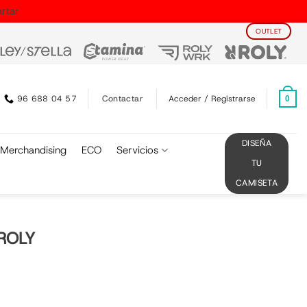
rtar
OUTLET
Contactar
96 688 04 57
Acceder / Registrarse
0
DISEÑA
Merchandising
ECO
Servicios
TU
CAMISETA
ROLY