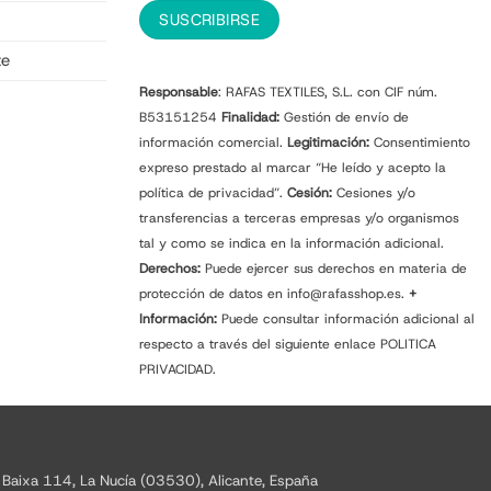
te
Responsable
: RAFAS TEXTILES, S.L. con CIF núm.
B53151254
Finalidad:
Gestión de envío de
información comercial.
Legitimación:
Consentimiento
expreso prestado al marcar “He leído y acepto la
política de privacidad”.
Cesión:
Cesiones y/o
transferencias a terceras empresas y/o organismos
tal y como se indica en la información adicional.
Derechos:
Puede ejercer sus derechos en materia de
protección de datos en info@rafasshop.es.
+
Información:
Puede consultar información adicional al
respecto a través del siguiente enlace
POLITICA
PRIVACIDAD.
 Baixa 114, La Nucía (03530), Alicante, España