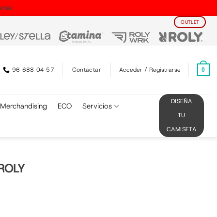
rtar
OUTLET
Contactar
96 688 04 57
Acceder / Registrarse
0
DISEÑA
Merchandising
ECO
Servicios
TU
CAMISETA
ROLY