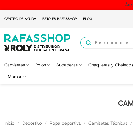
Áre
Saltar
CENTRO DE AYUDA
ESTO ES RAFASSHOP
BLOG
al
contenido
Búsqueda
de
productos
Camisetas
Polos
Sudaderas
Chaquetas y Chaleco
Marcas
CAM
Inicio
/
Deportivo
/
Ropa deportiva
/
Camisetas Técnicas
/