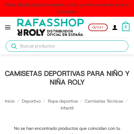
Áreas afectadas por incendios, zonas y restricciones de acceso
Descartar
Saltar
al
0
OUTLET
contenido
Búsqueda
de
productos
CAMISETAS DEPORTIVAS PARA NIÑO Y
NIÑA ROLY
Inicio
/
Deportivo
/
Ropa deportiva
/
Camisetas Técnicas
/
Infantil
No se han encontrado productos que coincidan con tu