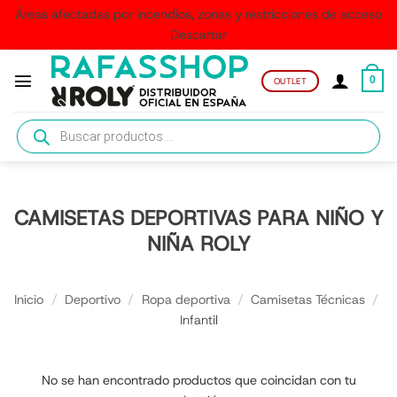
Áreas afectadas por incendios, zonas y restricciones de acceso
Descartar
Saltar
al
0
OUTLET
contenido
Búsqueda
de
productos
CAMISETAS DEPORTIVAS PARA NIÑO Y
NIÑA ROLY
Inicio
/
Deportivo
/
Ropa deportiva
/
Camisetas Técnicas
/
Infantil
No se han encontrado productos que coincidan con tu