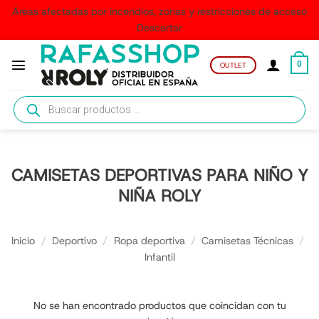
Áreas afectadas por incendios, zonas y restricciones de acceso
Descartar
Saltar
al
0
OUTLET
contenido
Búsqueda
de
productos
CAMISETAS DEPORTIVAS PARA NIÑO Y
NIÑA ROLY
Inicio
/
Deportivo
/
Ropa deportiva
/
Camisetas Técnicas
/
Infantil
No se han encontrado productos que coincidan con tu