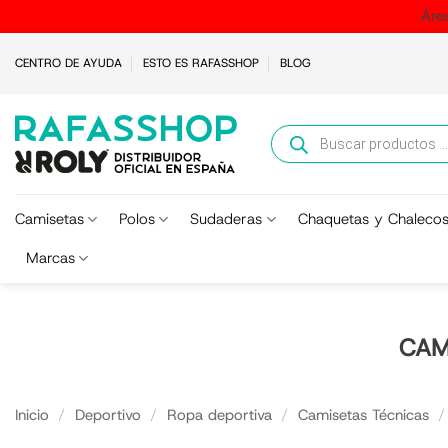
Áre
Saltar
CENTRO DE AYUDA
ESTO ES RAFASSHOP
BLOG
al
contenido
Búsqueda
de
productos
Camisetas
Polos
Sudaderas
Chaquetas y Chaleco
Marcas
CAM
Inicio
/
Deportivo
/
Ropa deportiva
/
Camisetas Técnicas
/