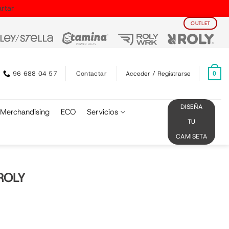
rtar
OUTLET
Contactar
96 688 04 57
Acceder / Registrarse
0
DISEÑA
Merchandising
ECO
Servicios
TU
CAMISETA
ROLY