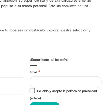
ización. Su superficie lisa y de alta calidad es el lienzo
ra popular o tu marca personal. Esto las convierte en una
que tu ropa sea un obstáculo. Explora nuestra selección y
¡Suscríbete al boletín!
*
Email
He leído y acepto la política de privacidad
(
enlace
)