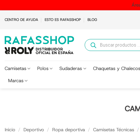
Áre
Saltar
CENTRO DE AYUDA
ESTO ES RAFASSHOP
BLOG
al
contenido
Búsqueda
de
productos
Camisetas
Polos
Sudaderas
Chaquetas y Chaleco
Marcas
CAM
Inicio
/
Deportivo
/
Ropa deportiva
/
Camisetas Técnicas
/