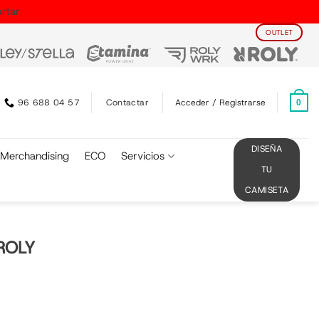
rtar
OUTLET
Contactar
96 688 04 57
Acceder / Registrarse
0
DISEÑA
Merchandising
ECO
Servicios
TU
CAMISETA
ROLY