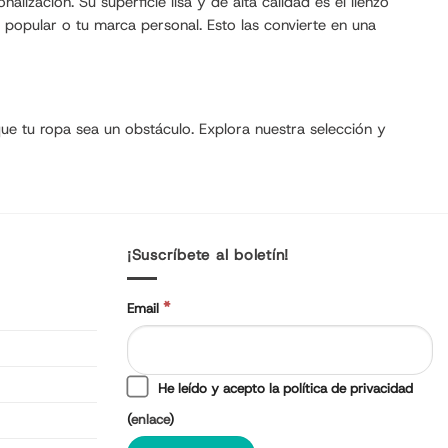
ización. Su superficie lisa y de alta calidad es el lienzo
ra popular o tu marca personal. Esto las convierte en una
que tu ropa sea un obstáculo. Explora nuestra selección y
¡Suscríbete al boletín!
*
Email
He leído y acepto la política de privacidad
(
enlace
)