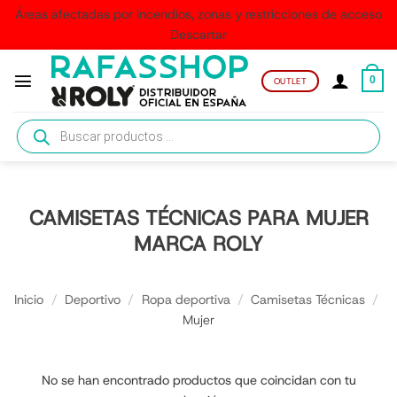
Áreas afectadas por incendios, zonas y restricciones de acceso
Descartar
Saltar
al
0
OUTLET
contenido
Búsqueda
de
productos
CAMISETAS TÉCNICAS PARA MUJER
MARCA ROLY
Inicio
/
Deportivo
/
Ropa deportiva
/
Camisetas Técnicas
/
Mujer
No se han encontrado productos que coincidan con tu