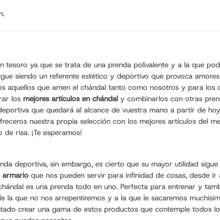
n.
 un tesoro ya que se trata de una prenda polivalente y a la que
 sigue siendo un referente estético y deportivo que provoca amor
s aquellos que amen el chándal tanto como nosotros y para los q
rar los
mejores artículos en chándal
y combinarlos con otras prenda
 deportiva que quedará al alcance de vuestra mano a partir de ho
receros nuestra propia selección con los mejores artículos del 
 de risa. ¡Te esperamos!
 deportiva, sin embargo, es cierto que su mayor utilidad sigue s
r armario
que nos pueden servir para infinidad de cosas, desde ir a
chándal es una prenda todo en uno. Perfecta para entrenar y tambié
 la que no nos arrepentiremos y a la que le sacaremos muchísimo
tado crear una gama de estos productos que contemple todos los 