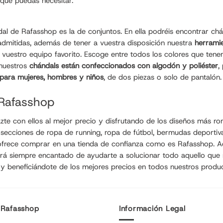
que puedas necesitar.
l de Rafasshop es la de conjuntos. En ella podréis encontrar chá
 admitidas, además de tener a vuestra disposición nuestra
herramie
vuestro equipo favorito. Escoge entre todos los colores que tenemo
 nuestros
chándals están confeccionados con algodón y poliéster
,
 para mujeres, hombres y niños
, de dos piezas o solo de pantalón
 Rafasshop
e con ellos al mejor precio y disfrutando de los diseños más ro
s secciones de
ropa de running
, ropa de fútbol,
bermudas deportiv
e ofrece comprar en una tienda de confianza como es Rafasshop. Ad
ará siempre encantado de ayudarte a solucionar todo aquello que
 y beneficiándote de los mejores precios en todos nuestros produ
 Rafasshop
Información Legal