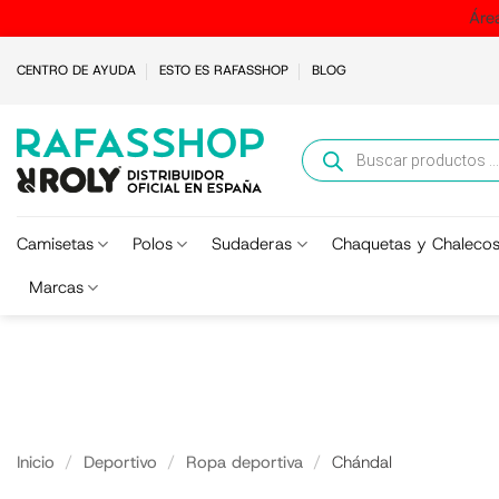
Áre
Saltar
CENTRO DE AYUDA
ESTO ES RAFASSHOP
BLOG
al
contenido
Búsqueda
de
productos
Camisetas
Polos
Sudaderas
Chaquetas y Chaleco
Marcas
Inicio
/
Deportivo
/
Ropa deportiva
/
Chándal