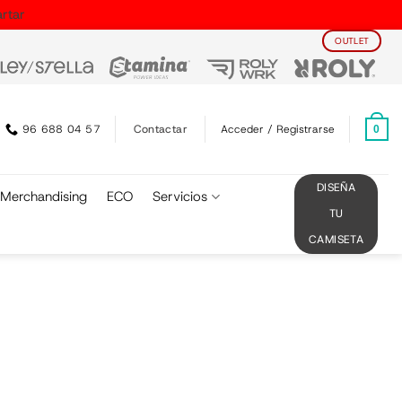
rtar
OUTLET
Contactar
96 688 04 57
Acceder / Registrarse
0
DISEÑA
Merchandising
ECO
Servicios
TU
CAMISETA