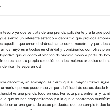
n.
 un tesoro ya que se trata de una prenda polivalente y a la que
 sigue siendo un referente estético y deportivo que provoca amor
s aquellos que amen el chándal tanto como nosotros y para los q
rar los
mejores artículos en chándal
y combinarlos con otras prenda
 deportiva que quedará al alcance de vuestra mano a partir de ho
receros nuestra propia selección con los mejores artículos del 
 de risa. ¡Te esperamos!
 deportiva, sin embargo, es cierto que su mayor utilidad sigue s
r armario
que nos pueden servir para infinidad de cosas, desde ir a
chándal es una prenda todo en uno. Perfecta para entrenar y tambié
 la que no nos arrepentiremos y a la que le sacaremos muchísimo
tado crear una gama de estos productos que contemple todos los 