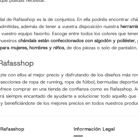
que puedas necesitar.
l de Rafasshop es la de conjuntos. En ella podréis encontrar chá
 admitidas, además de tener a vuestra disposición nuestra
herramie
vuestro equipo favorito. Escoge entre todos los colores que tenemo
 nuestros
chándals están confeccionados con algodón y poliéster
,
 para mujeres, hombres y niños
, de dos piezas o solo de pantalón
 Rafasshop
e con ellos al mejor precio y disfrutando de los diseños más ro
s secciones de
ropa de running
, ropa de fútbol,
bermudas deportiv
e ofrece comprar en una tienda de confianza como es Rafasshop. Ad
ará siempre encantado de ayudarte a solucionar todo aquello que
 y beneficiándote de los mejores precios en todos nuestros produ
 Rafasshop
Información Legal