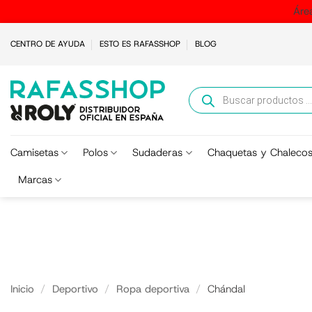
Áre
Saltar
CENTRO DE AYUDA
ESTO ES RAFASSHOP
BLOG
al
contenido
Búsqueda
de
productos
Camisetas
Polos
Sudaderas
Chaquetas y Chaleco
Marcas
Inicio
/
Deportivo
/
Ropa deportiva
/
Chándal