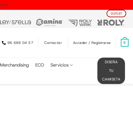
rtar
OUTLET
Contactar
96 688 04 57
Acceder / Registrarse
0
DISEÑA
Merchandising
ECO
Servicios
TU
CAMISETA