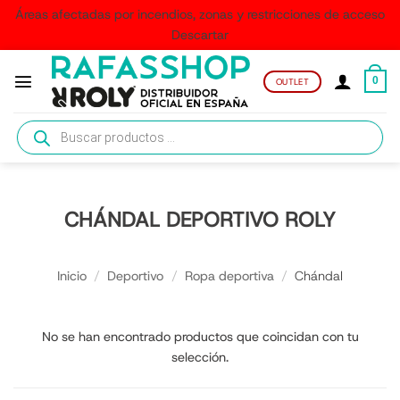
Áreas afectadas por incendios, zonas y restricciones de acceso
Descartar
Saltar
al
0
OUTLET
contenido
Búsqueda
de
productos
CHÁNDAL DEPORTIVO ROLY
Inicio
/
Deportivo
/
Ropa deportiva
/
Chándal
No se han encontrado productos que coincidan con tu
selección.