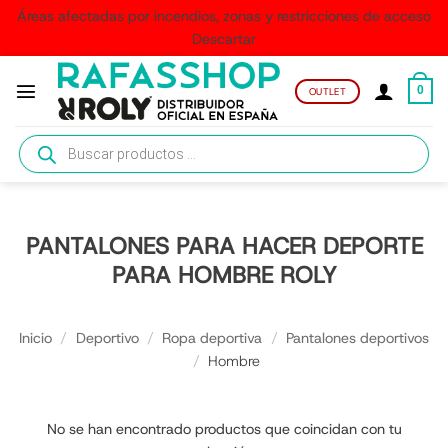
Áreas afectadas por incendios, zonas y restricciones de acceso
Descartar
Saltar
al
0
OUTLET
contenido
Búsqueda
de
productos
PANTALONES PARA HACER DEPORTE
PARA HOMBRE ROLY
Inicio
/
Deportivo
/
Ropa deportiva
/
Pantalones deportivos
/
Hombre
No se han encontrado productos que coincidan con tu