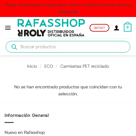
Áreas afectadas por incendios, zonas y restricciones de acceso
Descartar
Saltar
al
0
OUTLET
contenido
Búsqueda
de
productos
Inicio
/
ECO
/
Camisetas PET reciclado
No se han encontrado productos que coincidan con tu
selección.
Información General
Nuevo en Rafasshop