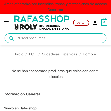
Áreas afectadas por incendios, zonas y restricciones de acceso
Descartar
Saltar
al
0
OUTLET
contenido
Búsqueda
de
productos
Inicio
/
ECO
/
Sudaderas Orgánicas
/
Hombre
No se han encontrado productos que coincidan con tu
selección.
Información General
Nuevo en Rafasshop