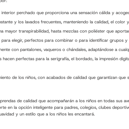
por:
 interior perchado que proporciona una sensación cálida y acoge
tante y los lavados frecuentes, manteniendo la calidad, el color y 
ayor transpirabilidad, hasta mezclas con poliéster que aportan r
s para elegir, perfectos para combinar o para identificar grupos y
lmente con pantalones, vaqueros o chándales, adaptándose a cualq
 hacen perfectas para la serigrafía, el bordado, la impresión digit
ento de los niños, con acabados de calidad que garantizan que s
rendas de calidad que acompañarán a los niños en todas sus aventu
erte en la opción inteligente para padres, colegios, clubes deport
vidad y un estilo que a los niños les encantará.