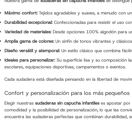
Nuestra gama de
sudaderas sin capucha infantiles
se distingue 
Máximo confort:
Tejidos agradables y suaves, a menudo con un
Durabilidad excepcional:
Confeccionadas para resistir el uso cons
Variedad de materiales:
Desde opciones 100% algodón para una m
Amplia gama de colores:
Un sinfín de tonos vibrantes y clásico
Diseño versátil y atemporal:
Un estilo clásico que combina fáci
Ideales para personalizar:
Su superficie lisa y su composición las
escolares, equipaciones deportivas, campamentos o eventos.
Cada sudadera está diseñada pensando en la libertad de movimi
Confort y personalización para los más pequeños
Elegir nuestras
sudaderas sin capucha infantiles
es apostar por p
comodidad y la posibilidad de personalización, lo que las convi
encuentra las sudaderas perfectas que combinan durabilidad, sua