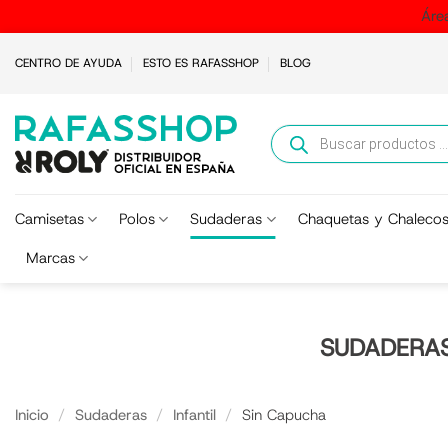
Áre
Saltar
CENTRO DE AYUDA
ESTO ES RAFASSHOP
BLOG
al
contenido
Búsqueda
de
productos
Camisetas
Polos
Sudaderas
Chaquetas y Chaleco
Marcas
SUDADERAS 
Inicio
/
Sudaderas
/
Infantil
/
Sin Capucha