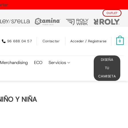
rtar
OUTLET
Contactar
96 688 04 57
Acceder / Registrarse
0
DISEÑA
Merchandising
ECO
Servicios
TU
CAMISETA
NIÑO Y NIÑA