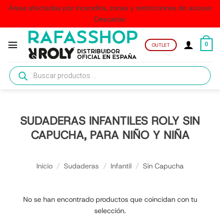
Áreas afectadas por incendios, zonas y restricciones de acceso
Descartar
Saltar
al
0
OUTLET
contenido
Búsqueda
de
productos
SUDADERAS INFANTILES ROLY SIN
CAPUCHA, PARA NIÑO Y NIÑA
Inicio
/
Sudaderas
/
Infantil
/
Sin Capucha
No se han encontrado productos que coincidan con tu
selección.