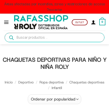
Áreas afectadas por incendios, zonas y restricciones de acceso
Descartar
Saltar
al
0
OUTLET
contenido
Búsqueda
de
productos
CHAQUETAS DEPORTIVAS PARA NIÑO Y
NIÑA ROLY
Inicio
/
Deportivo
/
Ropa deportiva
/
Chaquetas deportivas
/
Infantil