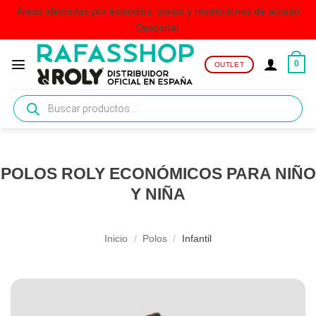
Áreas afectadas por incendios, zonas y restricciones de acceso
Descartar
Saltar
al
0
OUTLET
contenido
Búsqueda
de
productos
POLOS ROLY ECONÓMICOS PARA NIÑO
Y NIÑA
Inicio
/
Polos
/
Infantil