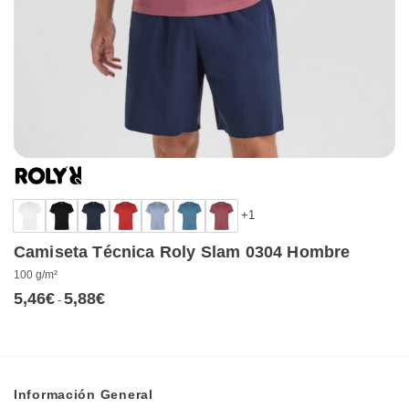
+1
Camiseta Técnica Roly Slam 0304 Hombre
100 g/m²
5,46
€
5,88
€
Rango
-
de
precios:
desde
5,46€
hasta
5,88€
Información General