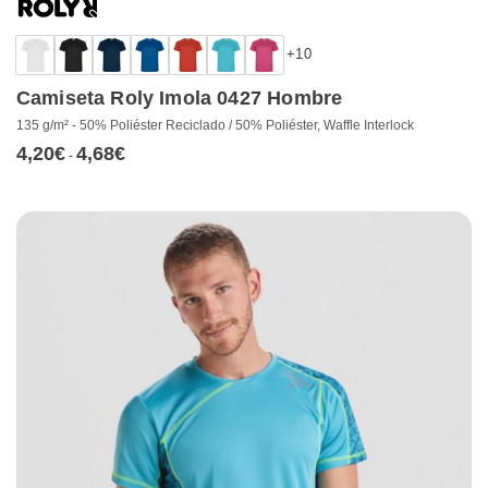
+10
Camiseta Roly Imola 0427 Hombre
135 g/m² - 50% Poliéster Reciclado / 50% Poliéster, Waffle Interlock
4,20
€
4,68
€
Rango
-
de
precios:
desde
4,20€
hasta
4,68€