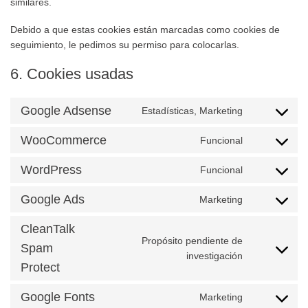
similares.
Debido a que estas cookies están marcadas como cookies de
seguimiento, le pedimos su permiso para colocarlas.
6. Cookies usadas
Google Adsense
Estadísticas, Marketing
Consent
to
WooCommerce
Funcional
service
Consent
google-
to
WordPress
Funcional
adsense
service
Consent
woocommer
to
Google Ads
Marketing
service
Consent
wordpress
to
CleanTalk
service
Propósito pendiente de
google-
Spam
Consent
investigación
ads
Protect
to
service
cleantalk-
Google Fonts
Marketing
Consent
spam-