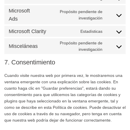
Consent
wistia
to
Microsoft
Propósito pendiente de
service
Consent
youtube
investigación
Ads
to
service
Microsoft Clarity
Estadísticas
Consent
microsoft-
to
ads
Propósito pendiente de
service
Misceláneas
Consent
investigación
microsoft-
to
clarity
service
7. Consentimiento
misceláneas
Cuando visite nuestra web por primera vez, le mostraremos una
ventana emergente con una explicación sobre las cookies. En
cuanto haga clic en "Guardar preferencias", estará dando su
consentimiento para que utilicemos las categorías de cookies y
plugins que haya seleccionado en la ventana emergente, tal y
como se describe en esta Política de cookies. Puede desactivar el
uso de cookies a través de su navegador, pero tenga en cuenta
que nuestra web podría dejar de funcionar correctamente.