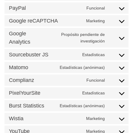
to
protect
PayPal
Funcional
service
Consent
google-
to
Google reCAPTCHA
Marketing
fonts
service
Consent
paypal
to
Google
Propósito pendiente de
service
Consent
google-
investigación
Analytics
to
recaptcha
service
Sourcebuster JS
Estadísticas
Consent
google-
to
analytics
Matomo
Estadísticas (anónimas)
service
Consent
sourcebuster
to
Complianz
Funcional
js
service
Consent
matomo
to
PixelYourSite
Estadísticas
service
Consent
complianz
to
Burst Statistics
Estadísticas (anónimas)
service
Consent
pixelyoursite
to
Wistia
Marketing
service
Consent
burst-
to
YouTube
Marketing
statistics
service