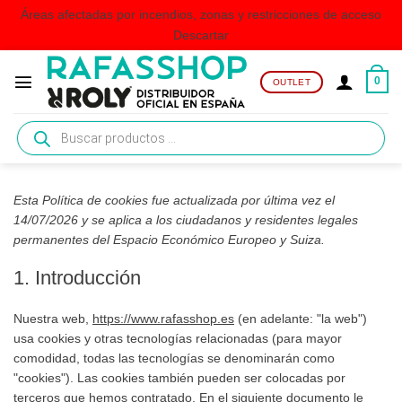
Áreas afectadas por incendios, zonas y restricciones de acceso
Descartar
Saltar
al
0
OUTLET
contenido
Búsqueda
de
productos
Esta Política de cookies fue actualizada por última vez el
14/07/2026 y se aplica a los ciudadanos y residentes legales
permanentes del Espacio Económico Europeo y Suiza.
1. Introducción
Nuestra web,
https://www.rafasshop.es
(en adelante: "la web")
usa cookies y otras tecnologías relacionadas (para mayor
comodidad, todas las tecnologías se denominarán como
"cookies"). Las cookies también pueden ser colocadas por
terceros que hemos contratado. En el siguiente documento le