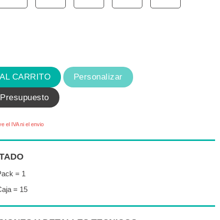
 AL CARRITO
Personalizar
 Presupuesto
ye el IVA ni el envio
TADO
Pack = 1
aja = 15