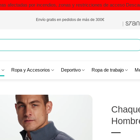
eas afectadas por incendios, zonas y restricciones de acceso
Descar
Envío gratis en pedidos de más de 300€
s
Ropa y Accesorios
Deportivo
Ropa de trabajo
Me
Chaque
Hombr