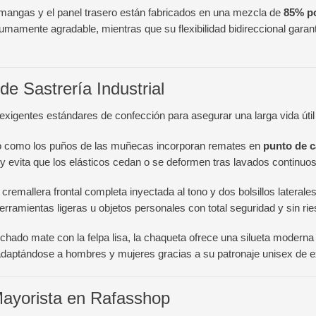
las mangas y el panel trasero están fabricados en una mezcla de
85% po
sumamente agradable, mientras que su flexibilidad bidireccional gara
e Sastrería Industrial
exigentes estándares de confección para asegurar una larga vida útil
jo como los puños de las muñecas incorporan remates en
punto de c
o y evita que los elásticos cedan o se deformen tras lavados continuos
remallera frontal completa inyectada al tono y dos bolsillos laterale
erramientas ligeras u objetos personales con total seguridad y sin ri
lchado mate con la felpa lisa, la chaqueta ofrece una silueta moderna 
 adaptándose a hombres y mujeres gracias a su patronaje unisex de e
Mayorista en Rafasshop