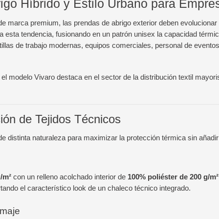
go Híbrido y Estilo Urbano para Empres
de marca premium, las prendas de abrigo exterior deben evolucionar 
esta tendencia, fusionando en un patrón unisex la capacidad térmica 
antillas de trabajo modernas, equipos comerciales, personal de event
 el modelo Vivaro destaca en el sector de la distribución textil mayor
ción de Tejidos Técnicos
de distinta naturaleza para maximizar la protección térmica sin añadi
g/m²
con un relleno acolchado interior de
100% poliéster de 200 g/m²
tando el característico look de un chaleco técnico integrado.
amaje