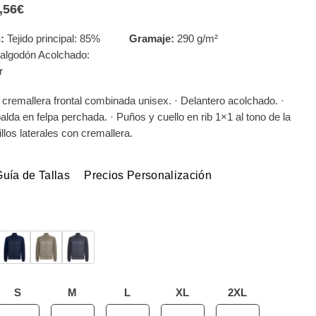
,56
€
Rango
de
precios:
:
Tejido principal: 85%
Gramaje:
290 g/m²
desde
 algodón Acolchado:
27,09€
hasta
r
28,56€
cremallera frontal combinada unisex. · Delantero acolchado. ·
da en felpa perchada. · Puños y cuello en rib 1×1 al tono de la
illos laterales con cremallera.
Guía de Tallas
Precios Personalización
S
M
L
XL
2XL