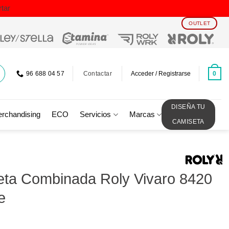
tar
OUTLET
Contactar
0
96 688 04 57
Acceder / Registrarse
DISEÑA TU
rchandising
ECO
Servicios
Marcas
CAMISETA
ta Combinada Roly Vivaro 8420
e