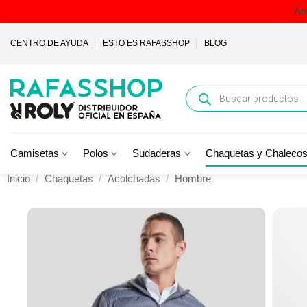
Ár
Saltar
CENTRO DE AYUDA
ESTO ES RAFASSHOP
BLOG
al
contenido
Búsqueda
de
productos
Camisetas
Polos
Sudaderas
Chaquetas y Chaleco
Inicio
/
Chaquetas
/
Acolchadas
/
Hombre