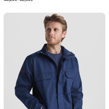
-
de
precios:
desde
48,20€
hasta
52,50€