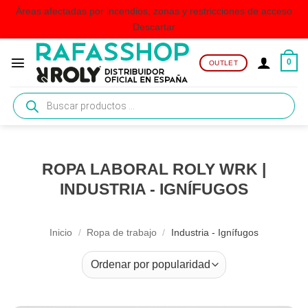
Áreas afectadas por incendios, zonas y restricciones de acceso
Descartar
Saltar
al
0
OUTLET
contenido
Búsqueda
de
productos
ROPA LABORAL ROLY WRK |
INDUSTRIA - IGNÍFUGOS
Inicio
/
Ropa de trabajo
/
Industria - Ignífugos