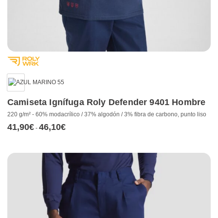
Camiseta Ignífuga Roly Defender 9401 Hombre
220 g/m² - 60% modacrílico / 37% algodón / 3% fibra de carbono, punto liso
41,90
€
46,10
€
Rango
-
de
precios:
desde
41,90€
hasta
46,10€