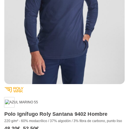
Polo Ignífugo Roly Santana 9402 Hombre
220 g/m² - 60% modacrílico / 37% algodón / 3% fibra de carbono, punto liso
48,20
€
52,50
€
Rango