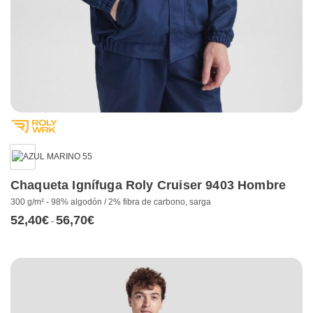
Chaqueta Ignífuga Roly Cruiser 9403 Hombre
300 g/m² - 98% algodón / 2% fibra de carbono, sarga
52,40
€
56,70
€
Rango
-
de
precios:
desde
52,40€
hasta
56,70€