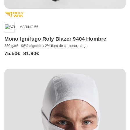
Mono Ignífugo Roly Blazer 9404 Hombre
330 g/m² - 98% algodón / 2% fibra de carbono, sarga
75,50
€
81,90
€
Rango
-
de
precios:
desde
75,50€
hasta
81,90€