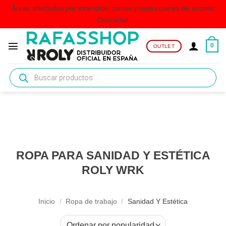
Áreas afectadas por incendios, zonas y restricciones de acceso
Descartar
Saltar
al
0
OUTLET
contenido
Búsqueda
de
productos
ROPA PARA SANIDAD Y ESTÉTICA
ROLY WRK
Inicio
/
Ropa de trabajo
/
Sanidad Y Estética