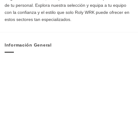
de tu personal. Explora nuestra selección y equipa a tu equipo
con la confianza y el estilo que solo Roly WRK puede ofrecer en
estos sectores tan especializados.
Información General
Nuevo en Rafasshop
Envíos
Formas de Pago
Devoluciones y Garantias
Servicios de Rafasshop
Técnicas de personalización textil