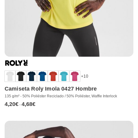
+10
Camiseta Roly Imola 0427 Hombre
135 g/m² - 50% Poliéster Reciclado / 50% Poliéster, Waffle Interlock
4,20
€
4,68
€
Rango
-
de
precios:
desde
4,20€
hasta
4,68€