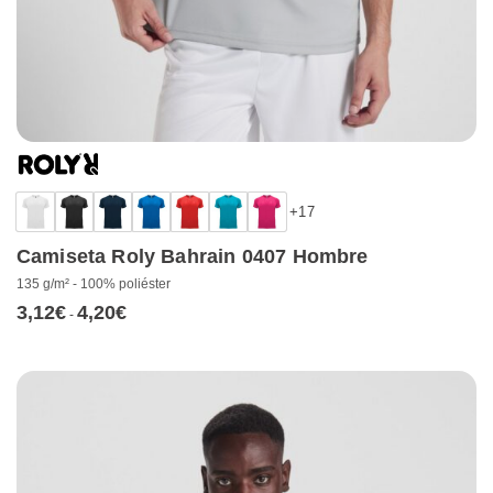
+17
Camiseta Roly Bahrain 0407 Hombre
135 g/m² - 100% poliéster
3,12
€
4,20
€
Rango
-
de
precios:
desde
3,12€
hasta
4,20€