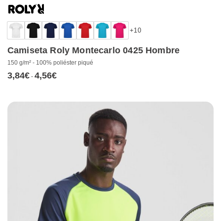
+10
Camiseta Roly Montecarlo 0425 Hombre
150 g/m² - 100% poliéster piqué
3,84
€
4,56
€
Rango
-
de
precios:
desde
3,84€
hasta
4,56€