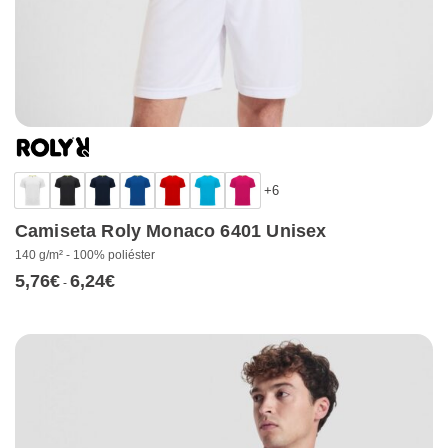
+6
Camiseta Roly Monaco 6401 Unisex
140 g/m² - 100% poliéster
5,76
€
6,24
€
Rango
-
de
precios:
desde
5,76€
hasta
6,24€