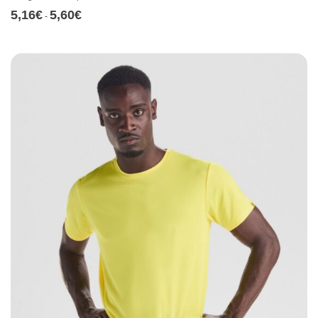
5,16
€
5,60
€
Rango
-
de
precios:
desde
5,16€
hasta
5,60€