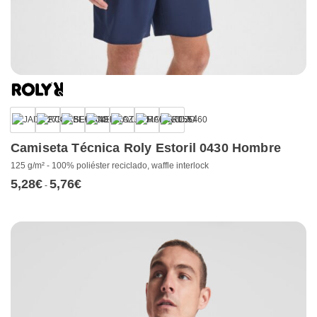
+4
Camiseta Técnica Roly Estoril 0430 Hombre
125 g/m² - 100% poliéster reciclado, waffle interlock
5,28
€
5,76
€
Rango
-
de
precios:
desde
5,28€
hasta
5,76€