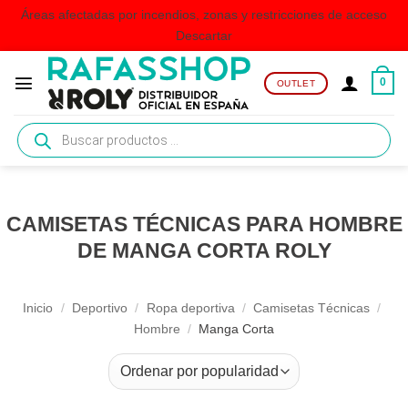
Áreas afectadas por incendios, zonas y restricciones de acceso
Descartar
Saltar
al
0
OUTLET
contenido
Búsqueda
de
productos
CAMISETAS TÉCNICAS PARA HOMBRE
DE MANGA CORTA ROLY
Inicio
/
Deportivo
/
Ropa deportiva
/
Camisetas Técnicas
/
Hombre
/
Manga Corta