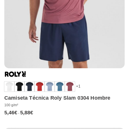
+1
Camiseta Técnica Roly Slam 0304 Hombre
100 g/m²
5,46
€
5,88
€
Rango
-
de
precios:
desde
5,46€