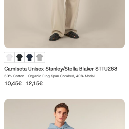
Camiseta Unisex Stanley/Stella Blaker STTU263
60% Cotton - Organic Ring Spun Combed, 40% Modal
10,45
€
12,15
€
Rango
-
de
precios:
desde
10,45€
hasta
12,15€