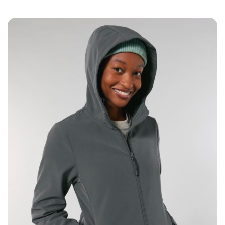
precios:
desde
20,30€
hasta
22,35€