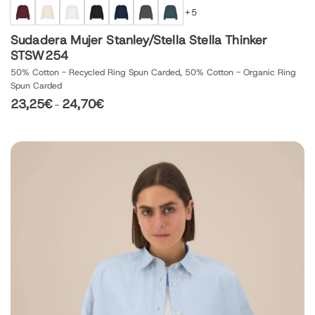
+5
Sudadera Mujer Stanley/Stella Stella Thinker
STSW254
50% Cotton - Recycled Ring Spun Carded, 50% Cotton - Organic Ring
Spun Carded
23,25
€
24,70
€
Rango
-
de
precios:
desde
23,25€
hasta
24,70€