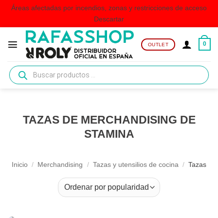
Áreas afectadas por incendios, zonas y restricciones de acceso
Descartar
Saltar
al
0
OUTLET
contenido
Búsqueda
de
productos
TAZAS DE MERCHANDISING DE
STAMINA
Inicio
/
Merchandising
/
Tazas y utensilios de cocina
/
Tazas