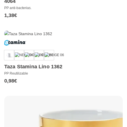
4064
PP anti-bacterias.
1,38
€
Taza Stamina Lino 1362
PP Reutilizable
0,98
€