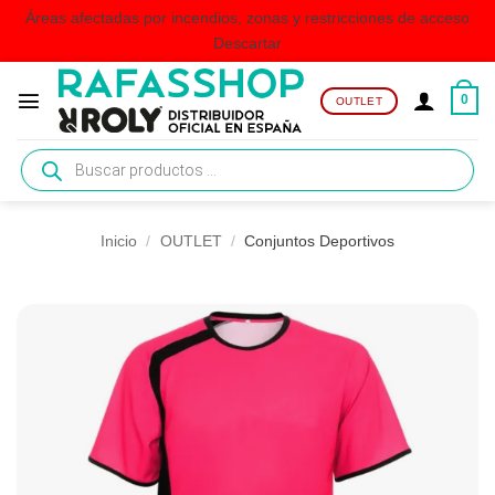
Áreas afectadas por incendios, zonas y restricciones de acceso
Descartar
Saltar
al
0
OUTLET
contenido
Búsqueda
de
productos
Inicio
/
OUTLET
/
Conjuntos Deportivos