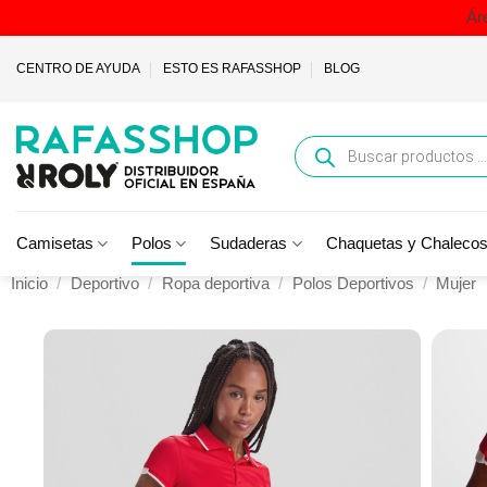
Ár
Saltar
CENTRO DE AYUDA
ESTO ES RAFASSHOP
BLOG
al
contenido
Búsqueda
de
productos
Camisetas
Polos
Sudaderas
Chaquetas y Chaleco
Inicio
/
Deportivo
/
Ropa deportiva
/
Polos Deportivos
/
Mujer