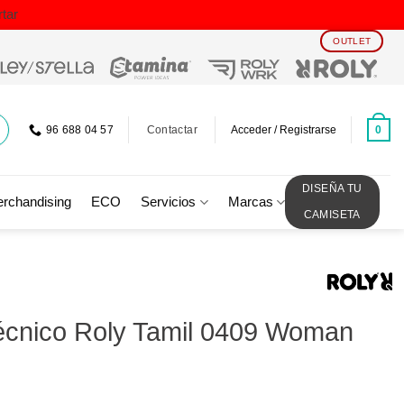
tar
OUTLET
Contactar
0
96 688 04 57
Acceder / Registrarse
DISEÑA TU
rchandising
ECO
Servicios
Marcas
CAMISETA
écnico Roly Tamil 0409 Woman