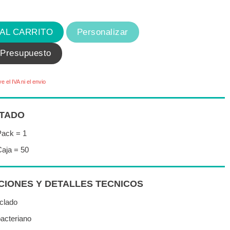
 AL CARRITO
Personalizar
 Presupuesto
ye el IVA ni el envio
TADO
Pack = 1
aja = 50
IONES Y DETALLES TECNICOS
iclado
bacteriano