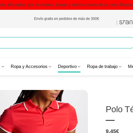
eas afectadas por incendios, zonas y restricciones de acceso
Descar
Envío gratis en pedidos de más de 300€
s
Ropa y Accesorios
Deportivo
Ropa de trabajo
Me
Polo T
9,45
€