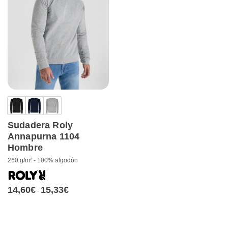
Sudadera Roly
Annapurna 1104
Hombre
260 g/m² - 100% algodón
14,60
€
15,33
€
Rango
-
de
precios:
desde
14,60€
hasta
15,33€