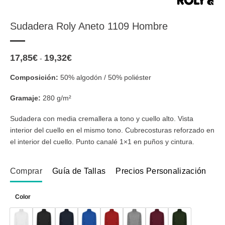
Sudadera Roly Aneto 1109 Hombre
17,85
€
19,32
€
Rango
-
de
precios:
Composición:
50% algodón / 50% poliéster
desde
17,85€
hasta
Gramaje:
280 g/m²
19,32€
Sudadera con media cremallera a tono y cuello alto. Vista
interior del cuello en el mismo tono. Cubrecosturas reforzado en
el interior del cuello. Punto canalé 1×1 en puños y cintura.
Comprar
Guía de Tallas
Precios Personalización
Color