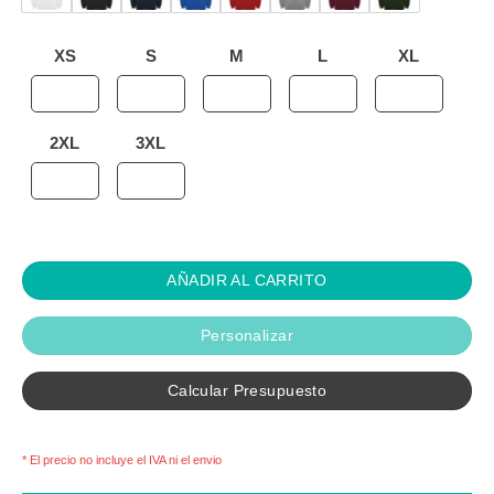
XS
S
M
L
XL
2XL
3XL
AÑADIR AL CARRITO
Personalizar
Calcular Presupuesto
* El precio no incluye el IVA ni el envio