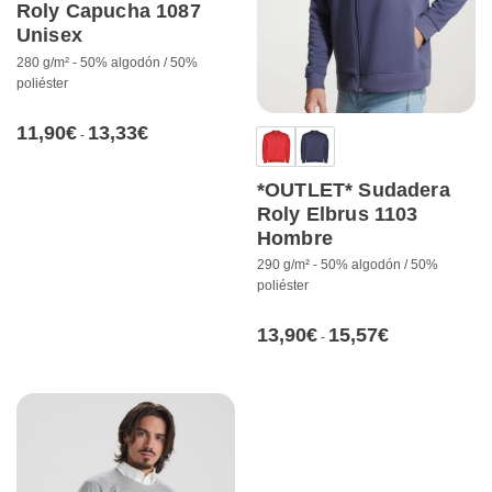
Roly Capucha 1087
Unisex
280 g/m² - 50% algodón / 50%
poliéster
11,90
€
13,33
€
Rango
-
de
precios:
desde
11,90€
*OUTLET* Sudadera
hasta
13,33€
Roly Elbrus 1103
Hombre
290 g/m² - 50% algodón / 50%
poliéster
13,90
€
15,57
€
Rango
-
de
precios:
desde
13,90€
hasta
15,57€