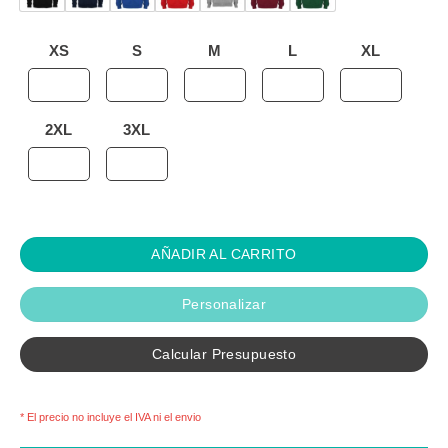
XS
S
M
L
XL
2XL
3XL
AÑADIR AL CARRITO
Personalizar
Calcular Presupuesto
* El precio no incluye el IVA ni el envio