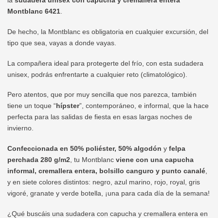
la
sudadera unisex con capucha y cremallera entera
Montblanc 6421
.
De hecho, la Montblanc es obligatoria en cualquier excursión, del
tipo que sea, vayas a donde vayas.
La compañera ideal para protegerte del frío, con esta sudadera
unisex, podrás enfrentarte a cualquier reto (climatológico).
Pero atentos, que por muy sencilla que nos parezca, también
tiene un toque “
hípster
”, contemporáneo, e informal, que la hace
perfecta para las salidas de fiesta en esas largas noches de
invierno.
Confeccionada en 50% poliéster, 50% algodón
y
felpa
perchada 280 g/m2
, tu Montblanc
viene con una capucha
informal, cremallera entera, bolsillo canguro y punto canalé
,
y en siete colores distintos: negro, azul marino, rojo, royal, gris
vigoré, granate y verde botella, ¡una para cada día de la semana!
¿Qué buscáis una sudadera con capucha y cremallera entera en