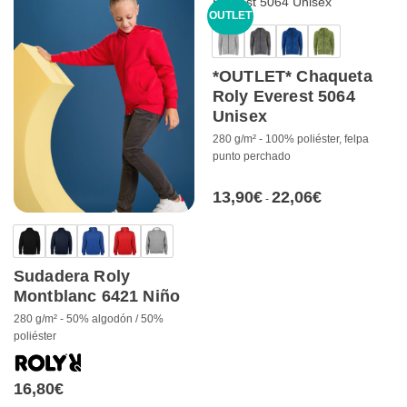
OUTLET
*OUTLET* Chaqueta
Roly Everest 5064
Unisex
280 g/m² - 100% poliéster, felpa
punto perchado
13,90
€
22,06
€
Rango
-
de
precios:
desde
13,90€
hasta
22,06€
Sudadera Roly
Montblanc 6421 Niño
280 g/m² - 50% algodón / 50%
poliéster
16,80
€