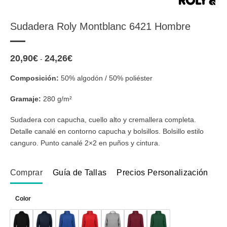
Sudadera Roly Montblanc 6421 Hombre
20,90
€
24,26
€
Rango
-
de
precios:
Composición:
50% algodón / 50% poliéster
desde
20,90€
hasta
Gramaje:
280 g/m²
24,26€
Sudadera con capucha, cuello alto y cremallera completa.
Detalle canalé en contorno capucha y bolsillos. Bolsillo estilo
canguro. Punto canalé 2×2 en puños y cintura.
Comprar
Guía de Tallas
Precios Personalización
Color