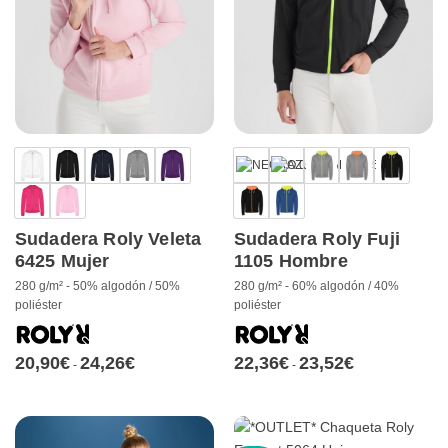
Sudadera Roly Veleta
Sudadera Roly Fuji
6425 Mujer
1105 Hombre
280 g/m² - 50% algodón / 50%
280 g/m² - 60% algodón / 40%
poliéster
poliéster
20,90
€
24,26
€
Rango
22,36
€
23,52
€
Rango
-
-
de
de
precios:
precios:
desde
desde
20,90€
22,36€
hasta
hasta
24,26€
23,52€