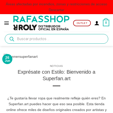
Áreas afectadas por incendios, zonas y restricciones de acceso
Descartar
Saltar
al
0
OUTLET
contenido
Búsqueda
de
productos
26
Jun
NOTICIAS
Exprésate con Estilo: Bienvenido a
Superfan.art
¿Te gustaría llevar ropa que realmente refleje quién eres? En
Superfan.art puedes hacer que eso sea posible. Esta tienda
online ofrece miles de diseños originales creados por artistas y