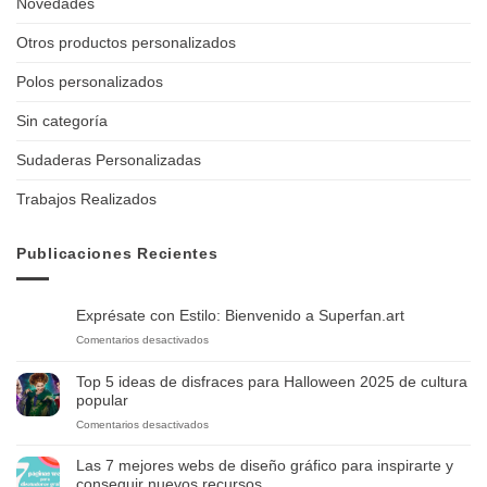
Novedades
Otros productos personalizados
Polos personalizados
Sin categoría
Sudaderas Personalizadas
Trabajos Realizados
Publicaciones Recientes
Exprésate con Estilo: Bienvenido a Superfan.art
en
Comentarios desactivados
Exprésate
con
Top 5 ideas de disfraces para Halloween 2025 de cultura
Estilo:
popular
Bienvenido
en
Comentarios desactivados
a
Top
Superfan.art
5
Las 7 mejores webs de diseño gráfico para inspirarte y
ideas
conseguir nuevos recursos