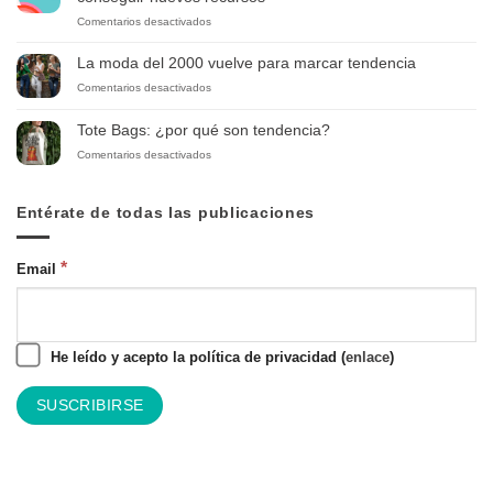
de
en
Comentarios desactivados
disfraces
Las
para
7
Halloween
La moda del 2000 vuelve para marcar tendencia
mejores
2025
en
Comentarios desactivados
webs
de
La
de
cultura
moda
diseño
Tote Bags: ¿por qué son tendencia?
popular
del
gráfico
en
Comentarios desactivados
2000
para
Tote
vuelve
inspirarte
Bags:
para
y
¿por
Entérate de todas las publicaciones
marcar
conseguir
qué
tendencia
nuevos
son
recursos
tendencia?
*
Email
He leído y acepto la política de privacidad (
enlace
)