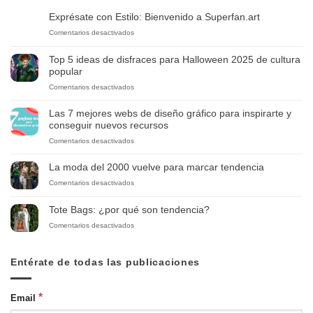
Exprésate con Estilo: Bienvenido a Superfan.art
en
Comentarios desactivados
Exprésate
con
Top 5 ideas de disfraces para Halloween 2025 de cultura
Estilo:
popular
Bienvenido
en
Comentarios desactivados
a
Top
Superfan.art
5
Las 7 mejores webs de diseño gráfico para inspirarte y
ideas
conseguir nuevos recursos
de
en
Comentarios desactivados
disfraces
Las
para
7
Halloween
La moda del 2000 vuelve para marcar tendencia
mejores
2025
en
Comentarios desactivados
webs
de
La
de
cultura
moda
diseño
Tote Bags: ¿por qué son tendencia?
popular
del
gráfico
en
Comentarios desactivados
2000
para
Tote
vuelve
inspirarte
Bags:
para
y
¿por
Entérate de todas las publicaciones
marcar
conseguir
qué
tendencia
nuevos
son
recursos
tendencia?
*
Email