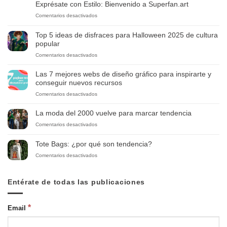
Exprésate con Estilo: Bienvenido a Superfan.art
en
Comentarios desactivados
Exprésate
con
Top 5 ideas de disfraces para Halloween 2025 de cultura
Estilo:
popular
Bienvenido
en
Comentarios desactivados
a
Top
Superfan.art
5
Las 7 mejores webs de diseño gráfico para inspirarte y
ideas
conseguir nuevos recursos
de
en
Comentarios desactivados
disfraces
Las
para
7
Halloween
La moda del 2000 vuelve para marcar tendencia
mejores
2025
en
Comentarios desactivados
webs
de
La
de
cultura
moda
diseño
Tote Bags: ¿por qué son tendencia?
popular
del
gráfico
en
Comentarios desactivados
2000
para
Tote
vuelve
inspirarte
Bags:
para
y
¿por
Entérate de todas las publicaciones
marcar
conseguir
qué
tendencia
nuevos
son
recursos
tendencia?
*
Email