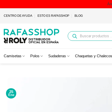
Ár
Saltar
CENTRO DE AYUDA
ESTO ES RAFASSHOP
BLOG
al
contenido
Búsqueda
de
productos
Camisetas
Polos
Sudaderas
Chaquetas y Chaleco
25
Ene