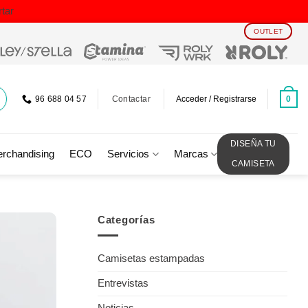
tar
OUTLET
Contactar
0
96 688 04 57
Acceder / Registrarse
DISEÑA TU
rchandising
ECO
Servicios
Marcas
CAMISETA
Categorías
Camisetas estampadas
Entrevistas