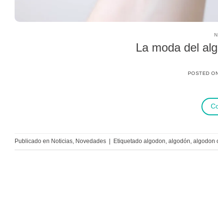
N
La moda del alg
POSTED O
Co
Publicado en
Noticias
,
Novedades
|
Etiquetado
algodon
,
algodón
,
algodon 