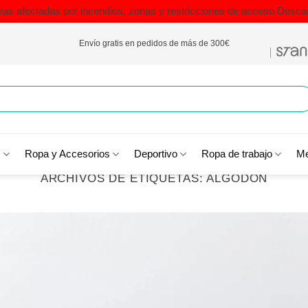
eas afectadas por incendios, zonas y restricciones de acceso
Descar
Envío gratis en pedidos de más de 300€
s
Ropa y Accesorios
Deportivo
Ropa de trabajo
Me
ARCHIVOS DE ETIQUETAS:
ALGODON