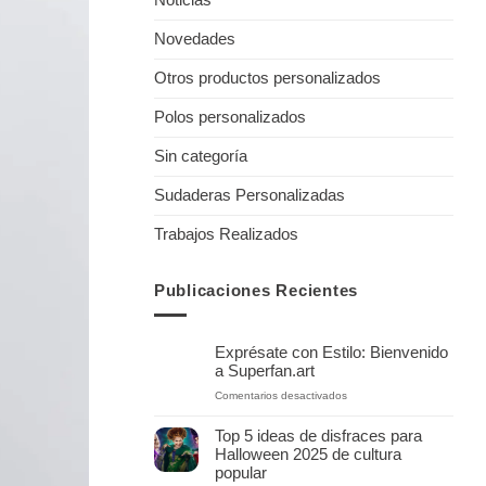
Noticias
Novedades
Otros productos personalizados
Polos personalizados
Sin categoría
Sudaderas Personalizadas
Trabajos Realizados
Publicaciones Recientes
Exprésate con Estilo: Bienvenido
a Superfan.art
en
Comentarios desactivados
Exprésate
con
Top 5 ideas de disfraces para
Estilo:
Halloween 2025 de cultura
Bienvenido
popular
a