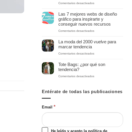
en
Comentarios desactivados
Superfan.art
Top
5
Las 7 mejores webs de diseño
ideas
gráfico para inspirarte y
de
conseguir nuevos recursos
disfraces
en
Comentarios desactivados
para
Las
Halloween
7
2025
La moda del 2000 vuelve para
mejores
de
marcar tendencia
webs
cultura
en
Comentarios desactivados
de
popular
La
diseño
moda
gráfico
Tote Bags: ¿por qué son
del
para
tendencia?
2000
inspirarte
en
Comentarios desactivados
vuelve
y
Tote
para
conseguir
Bags:
marcar
nuevos
¿por
Entérate de todas las publicaciones
tendencia
recursos
qué
son
tendencia?
*
Email
He leído y acepto la política de