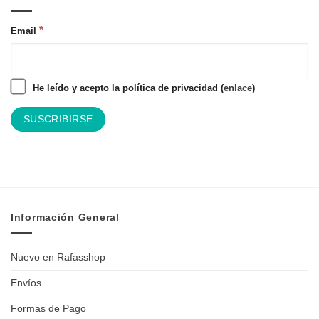
qué
tendencia
nuevos
son
recursos
tendencia?
*
Email
He leído y acepto la política de privacidad (
enlace
)
Información General
Nuevo en Rafasshop
Envíos
Formas de Pago