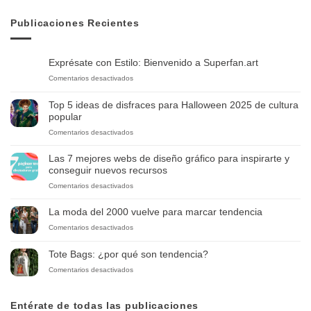
Publicaciones Recientes
Exprésate con Estilo: Bienvenido a Superfan.art
en
Comentarios desactivados
Exprésate
con
Top 5 ideas de disfraces para Halloween 2025 de cultura
Estilo:
popular
Bienvenido
en
Comentarios desactivados
a
Top
Superfan.art
5
Las 7 mejores webs de diseño gráfico para inspirarte y
ideas
conseguir nuevos recursos
de
en
Comentarios desactivados
disfraces
Las
para
7
Halloween
La moda del 2000 vuelve para marcar tendencia
mejores
2025
en
Comentarios desactivados
webs
de
La
de
cultura
moda
diseño
Tote Bags: ¿por qué son tendencia?
popular
del
gráfico
en
Comentarios desactivados
2000
para
Tote
vuelve
inspirarte
Bags:
para
y
¿por
Entérate de todas las publicaciones
marcar
conseguir