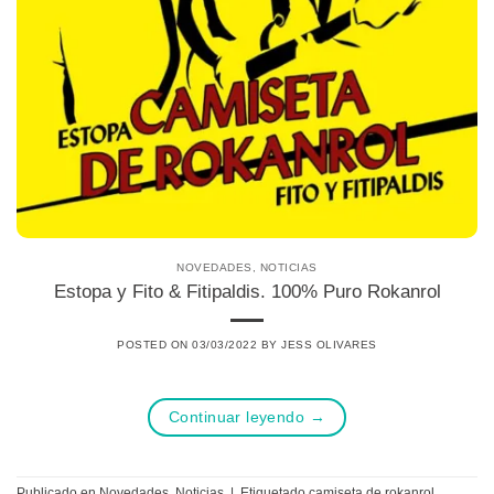
NOVEDADES
,
NOTICIAS
Estopa y Fito & Fitipaldis. 100% Puro Rokanrol
POSTED ON
03/03/2022
BY
JESS OLIVARES
Continuar leyendo
→
Publicado en
Novedades
,
Noticias
|
Etiquetado
camiseta de rokanrol
,