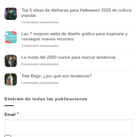
Exprésate
con
Top 5 ideas de disfraces para Halloween 2025 de cultura
Estilo:
popular
Bienvenido
en
Comentarios desactivados
a
Top
Superfan.art
5
Las 7 mejores webs de diseño gráfico para inspirarte y
ideas
conseguir nuevos recursos
de
en
Comentarios desactivados
disfraces
Las
para
7
Halloween
La moda del 2000 vuelve para marcar tendencia
mejores
2025
en
Comentarios desactivados
webs
de
La
de
cultura
moda
diseño
Tote Bags: ¿por qué son tendencia?
popular
del
gráfico
en
Comentarios desactivados
2000
para
Tote
vuelve
inspirarte
Bags:
para
y
¿por
Entérate de todas las publicaciones
marcar
conseguir
qué
tendencia
nuevos
son
recursos
tendencia?
*
Email