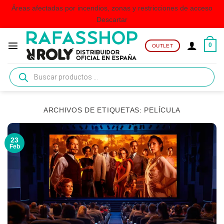
Áreas afectadas por incendios, zonas y restricciones de acceso
Descartar
Saltar
al
0
OUTLET
contenido
Búsqueda
de
productos
ARCHIVOS DE ETIQUETAS:
PELÍCULA
23
Feb